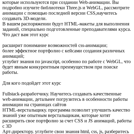
которые используются при создании Web-анимации. Вы
подробно изучите библиотеки Three.js и WebGL, рассмотрите
анимации с помощью последней версии CSS,научитесь
создавать 3D-модели.
В вашем распоряжении будут HTML-макеты для выполнения
заданий, специально подготовленные преподавателями курса.
Что даст вам этот курс
расширит понимание возможностей css-анимации;
более эффектное портфолио с кейсами создания различных
анимаций;
углубит знания по javascript, особенно по работе с WebGL, что
будет явным конкурентным преимуществом при поиске
работы.
Для кого подойдет этот курс
Fullstack-разработчику. Научитесь создавать качественные
web-анимации, детальнее погрузитесь в особенности работы
анимации на страницах сайтов
HTML-верстальщику. программа позволит улучшить качество
знаний уже опытным верстальщикам, которые хотят
расширить свое портфолио за счет CSS и JS анимаций, работы
с 3D
Арт-директору. углубите свои знания html, css, js, разберитесь