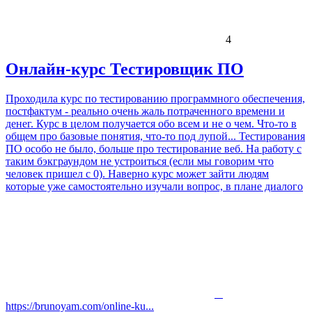
4
Онлайн-курс Тестировщик ПО
Проходила курс по тестированию программного обеспечения,
постфактум - реально очень жаль потраченного времени и
денег. Курс в целом получается обо всем и не о чем. Что-то в
общем про базовые понятия, что-то под лупой... Тестирования
ПО особо не было, больше про тестирование веб. На работу с
таким бэкграундом не устроиться (если мы говорим что
человек пришел с 0). Наверно курс может зайти людям
которые уже самостоятельно изучали вопрос, в плане диалого
https://brunoyam.com/online-ku...