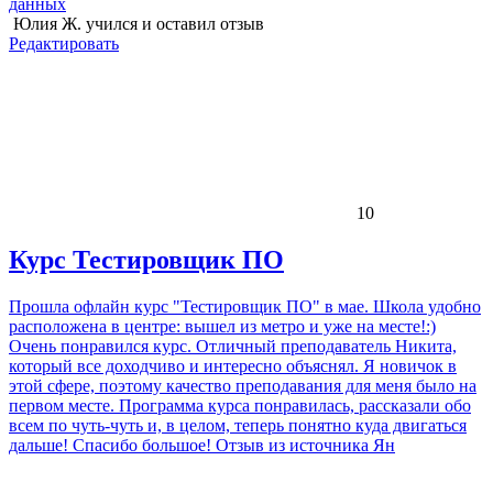
данных
Юлия Ж.
учился и оставил отзыв
Редактировать
10
Курс Тестировщик ПО
Прошла офлайн курс "Тестировщик ПО" в мае. Школа удобно
расположена в центре: вышел из метро и уже на месте!:)
Очень понравился курс. Отличный преподаватель Никита,
который все доходчиво и интересно объяснял. Я новичок в
этой сфере, поэтому качество преподавания для меня было на
первом месте. Программа курса понравилась, рассказали обо
всем по чуть-чуть и, в целом, теперь понятно куда двигаться
дальше! Спасибо большое! Отзыв из источника Ян