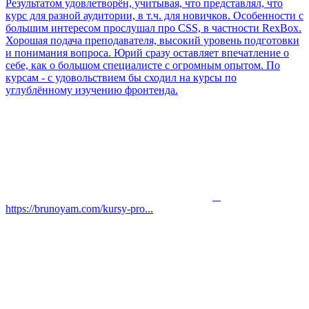
Результатом удовлетворён, учитывая, что представлял, что
курс для разной аудитории, в т.ч. для новичков. Особенности с
большим интересом прослушал про CSS, в частности RexBox.
Хорошая подача преподавателя, высокий уровень подготовки
и понимания вопроса. Юрий сразу оставляет впечатление о
себе, как о большом специалисте с огромным опытом. По
курсам - с удовольствием бы сходил на курсы по
углублённому изучению фронтенда.
https://brunoyam.com/kursy-pro...