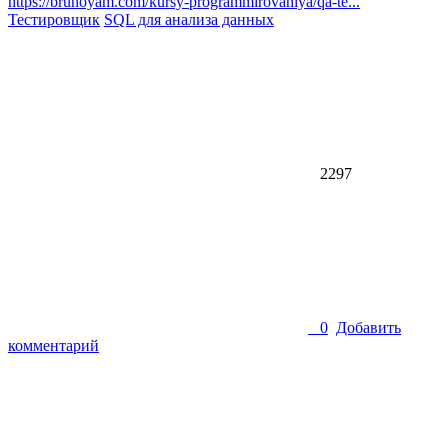
https://brunoyam.com/kursy-programmirovaniya/qa-te...
Тестировщик
SQL для анализа данных
2297
0
Добавить
комментарий