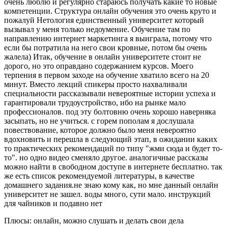
очень люблю и регулярно стараюсь получать какие то новые
компетенции. Структура онлайн обучения это очень круто и
пожалуй Нетология единственный университет который
вызывал у меня только недоумение. Обучение там по
направлению интернет маркетинга я выиграла, потому что
если бы потратила на него свои кровные, потом бы очень
жалела) Итак, обучение в онлайн университете стоит не
дорого, но это оправдано содержанием курсов. Моего
терпения в первом заходе на обучение хватило всего на 20
минут. Вместо лекций спикеры просто нахваливали
специальности рассказывали невероятные истории успеха и
гарантировали трудоустройство, ибо на рынке мало
профессионалов. под эту болтовню очень хорошо наверняка
засыпать, но не учиться. с горем пополам я дослушала
повествование, которое должно было меня невероятно
вдохновить и перешла в следующий этап, в ожидании каких
то практических рекомендаций по типу "жми сюда и будет то-
то". но одно видео сменяло другое. аналогичные рассказы
можно найти в свободном доступе в интернете бесплатно. так
же есть список рекомендуемой литературы, в качестве
домашнего задания.не знаю кому как, но мне данный онлайн
университет не зашел. воды много, сути мало. инструкций
для чайников и подавно нет
Плюсы: онлайн, можно слушать и делать свои дела