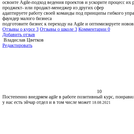
освоите Agile-подход ведения проектов и ускорите процесс их 
проджект- или продакт-менеджер из других сфер
адаптируете работу своей команды под принципы гибкого упр
фаундер малого бизнеса
подготовите бизнес к переходу на Agile и оптимизируете ново
Отзывы о курсе
3
Отзывы о школе
3
Комментарии
0
Добавить отзыв
Владислав Цветков
Редактировать
10
Постепенно внедряем agile в работе позитивный курс, понравило
у нас есть эйчар отдел и в том числе может
18.08.2021