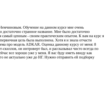
м Немчиновым. Обучение на данном курсе мне очень
ло достаточно странное название. Мне было достаточно
ся самый ценным - своим практическим опытом. К вам на курс я
первичная цель была выполнена. Хотя я и знала отчасти
 тема про модель ADKAR. Оценка данному курсу от меня: 8
-скиллов, он интроверт был, и рассказывал чисто всегда по
час все хорошо уже у меня. Я вас буду иметь ввиду как
го не актуально уже до НГ. Нужно отправить ей подборку