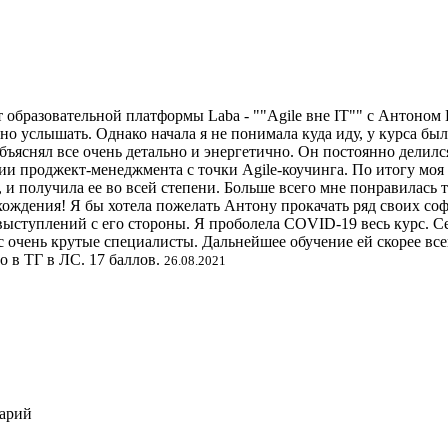
т образовательной платформы Laba - ""Agile вне IT"" с Антоно
но услышать. Однако начала я не понимала куда иду, у курса бы
объяснял все очень детально и энергетично. Он постоянно делил
и проджект-менеджмента с точки Agile-коучинга. По итогу моя 
 и получила ее во всей степени. Больше всего мне понравилась
ождения! Я бы хотела пожелать Антону прокачать ряд своих софт
ступлений с его стороны. Я проболела COVID-19 весь курс. Сей
 очень крутые специалисты. Дальнейшее обучение ей скорее все
 в ТГ в ЛС. 17 баллов.
26.08.2021
арий