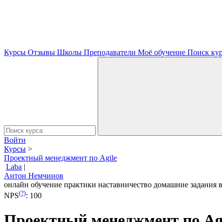
Курсы
Отзывы
Школы
Преподаватели
Моё обучение
Поиск ку
Войти
Курсы
>
Проектный менеджмент по Agile
Laba
|
Антон Немчинов
онлайн обучение
практики
наставничество
домашние задания
(?)
NPS
:
100
Проектный менеджмент по Ag