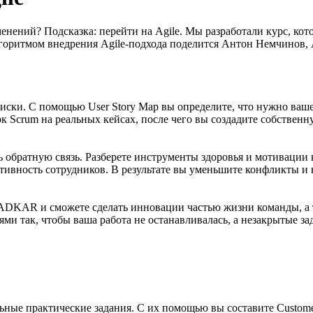
енений? Подсказка: перейти на Agile. Мы разработали курс, ко
оритмом внедрения Agile-подхода поделится Антон Немчинов, A
риски. С помощью User Story Map вы определите, что нужно ваш
 Scrum на реальных кейсах, после чего вы создадите собственн
ь обратную связь. Разберете инструменты здоровья и мотивации
тивность сотрудников. В результате вы уменьшите конфликты и 
DKAR и сможете сделать инновации частью жизни команды, а та
ми так, чтобы ваша работа не останавливалась, а незакрытые за
ьные практические задания. С их помощью вы составите Custome