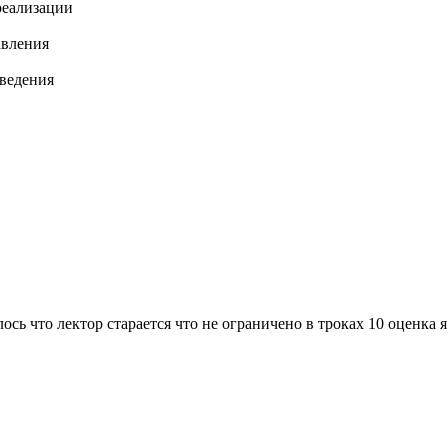
реализации
авления
введения
сь что лектор старается что не ограничено в троках 10 оценка я 