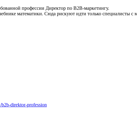
ребованной профессии Директор по B2B-маркетингу.
 в учебнике математики. Сюда рискуют идти только специалисты
b2b-direktor-profession