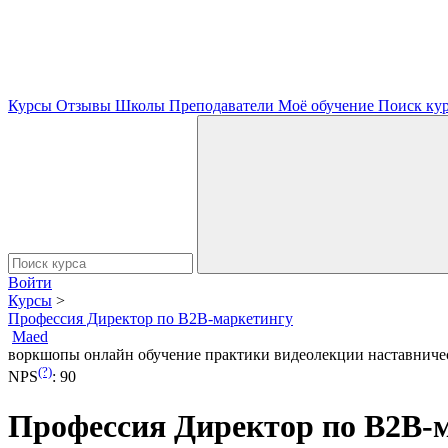
Курсы
Отзывы
Школы
Преподаватели
Моё обучение
Поиск ку
Войти
Курсы
>
Профессия Директор по B2B-маркетингу
Maed
воркшопы
онлайн обучение
практики
видеолекции
наставниче
(?)
NPS
:
90
Профессия Директор по B2B-