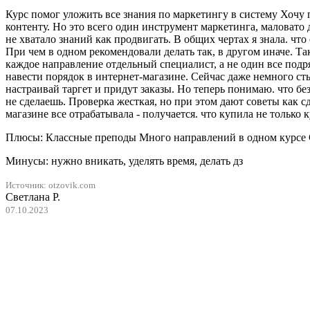
Курс помог уложить все знания по маркетингу в систему Хочу 
контенту. Но это всего один инструмент маркетинга, маловато
не хватало знаний как продвигать. В общих чертах я знала. что
При чем в одном рекомендовали делать так, в другом иначе. Так
каждое направление отдельный специалист, а не один все подряд
навести порядок в интернет-магазине. Сейчас даже немного сты
настраивай таргет и придут заказы. Но теперь понимаю. что без
не сделаешь. Проверка жесткая, но при этом дают советы как сд
магазине все отрабатывала - получается. что купила не только к
Плюсы: Классные преподы Много направлений в одном курсе
Минусы: нужно вникать, уделять время, делать дз
Источник: otzovik.com
Светлана Р.
07.10.2023