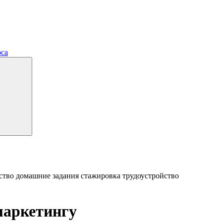
рса
ство
домашние задания
стажировка
трудоустройство
маркетингу