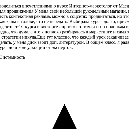
поделиться впечатлениями о курсе Интернет-маркетолог от Маед
 для продвижения.У меня свой небольшой рукодельный магазин, к
 есть контекстная реклама, можно в соцсетях продвигаться, но э
ая каша в голове, что не передать. Выбирала курсы долго, присм
 читает.От курса в восторге - просто вот взяли и по полочкам вс
дно, что думала что я неплохо разбираюсь в маркетинге и сама з
 стратегии никуда.Еще тут классно, что каждый урок заканчивает
елать, у меня диск забит доп. литературой. В общем класс. я рад
урс. но и консультации от экспертов.
 Системность