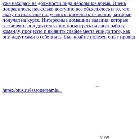
уже находясь на должности лида небольшое время. Очень
понравилось, насколько доступно все объяснялось и то, что
сразу на практике получалось применять те знания, которые
получал на курсе. Интересные домашние задания, которые
заставляют под другим углом посмотреть на свою работу,
команду, процессы и выявить слабые места еще до того, как
они дадут сами о себе знать. Был крайне полезен опыт провед
https://otus.ru/lessons/teamle...
3195