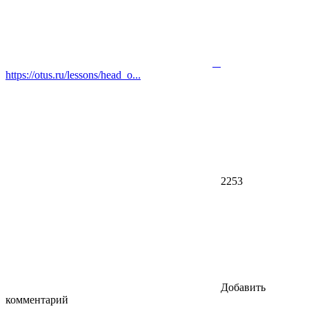
https://otus.ru/lessons/head_o...
2253
Добавить
комментарий