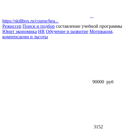
https://skillbox.ru/course/hea...
Режиссер
Поиск и подбор
составление учебной программы
Юнит экономика
HR
Обучение и развитие
Мотивация,
компенсации и льготы
90000 руб
3152