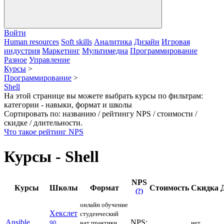
Войти
Human resources
Soft skills
Аналитика
Дизайн
Игровая
индустрия
Маркетинг
Мультимедиа
Программирование
Разное
Управление
Курсы
>
Программирование
>
Shell
На этой странице вы можете выбрать курсы по фильтрам:
категории - навыки, формат и школы
Сортировать по: названию / рейтингу NPS / стоимости /
скидке / длительности.
Что такое рейтинг NPS
Курсы - Shell
NPS
Курсы
Школы
Формат
Стоимость
Скидка
(?)
онлайн обучение
Хекслет
студенческий
Ansible
NPS:
90
чат
практики
нет