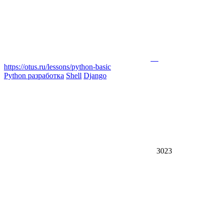
https://otus.ru/lessons/python-basic
Python разработка
Shell
Django
3023