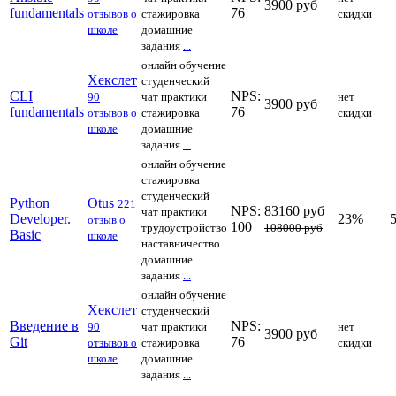
3900 руб
fundamentals
76
отзывов о
стажировка
скидки
школе
домашние
задания
...
онлайн обучение
Хекслет
студенческий
CLI
NPS:
90
чат
практики
нет
3900 руб
fundamentals
76
отзывов о
стажировка
скидки
школе
домашние
задания
...
онлайн обучение
стажировка
студенческий
Python
Otus
221
NPS:
83160 руб
чат
практики
Developer.
23%
отзыв о
100
трудоустройство
108000 руб
Basic
школе
наставничество
домашние
задания
...
онлайн обучение
Хекслет
студенческий
Введение в
NPS:
90
чат
практики
нет
3900 руб
Git
76
отзывов о
стажировка
скидки
школе
домашние
задания
...