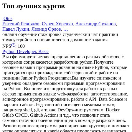
Топ лучших курсов
Otus
|
Евгений Ревняков
,
Сурен Хоренян
,
Александр Суханов
,
Павел Лукин
,
Леонид Орлов
,
…
онлайн обучение
стажировка
студенческий чат
практики
трудоустройство
наставничество
домашние задания
(?)
NPS
:
100
Python Developer. Basic
Вы сформируете четкое представление о разных областях, с
которыми соприкасается разработчик python.Получите
базовые навыки программирования на языке Python, которые
пригодятся при прохождении собеседований и работе на
позиции Junior Python Programmer.Вы изучите синтаксис и
уверенно овладеете базовыми приемами программирования
на Python. Вы получите подготовку для работы в разных
сферах применения языка: web-разработка, автотестирование,
асинхронное программирование, работа с API, Data Science и
парсинг сайтов. Ряд занятий посвящен смежным темам,
например shell, git, а также DevOps-инструментам: Docker,
Gitlab CI/CD, Github Actions и т.д., что позволит стать
самодостаточной боевой единицей в команде разработчиков.
Разносторонняя программа расширит ваш кругозор и поможет
четче определиться, в какой области продолжать развиваться.