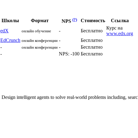
(?)
Школы
Формат
Стоимость
Ссылка
NPS
Курс на
edX
-
Бесплатно
онлайн обучение
www.edx.org
EdCrunch
-
Бесплатно
онлайн конференции
-
-
Бесплатно
онлайн конференции
-
NPS: -100
Бесплатно
 Design intelligent agents to solve real-world problems including, searc