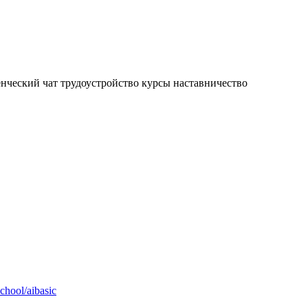
енческий чат
трудоустройство
курсы
наставничество
chool/aibasic