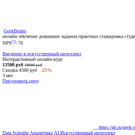
GeekBrains
онлайн обучение
домашние задания
практики
стажировка
студ
(?)
NPS
:
70
Введение в искусственный интеллект
Интерактивный онлайн-курс
13500 руб
18000 руб
Скидка 4500 руб
-25%
3 мес
Предложить цену
https://gb.ru/geek-s
Data Scientist
Аналитика
AI Искусственный интеллект