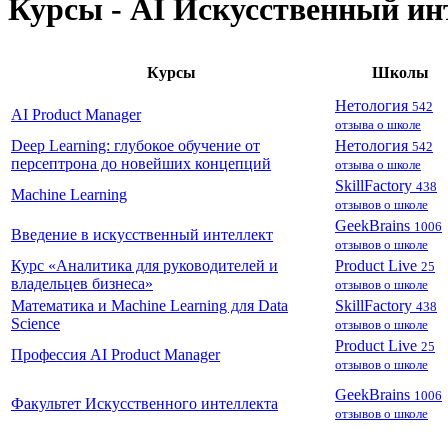
Курсы - AI Искусственный ин
Курсы
Школы
Нетология
542
AI Product Manager
отзыва о школе
Deep Learning: глубокое обучение от
Нетология
542
персептрона до новейших концепций
отзыва о школе
SkillFactory
438
Machine Learning
отзывов о школе
GeekBrains
1006
Введение в искусственный интеллект
отзывов о школе
Курс «Аналитика для руководителей и
Product Live
25
владельцев бизнеса»
отзывов о школе
Математика и Machine Learning для Data
SkillFactory
438
Science
отзывов о школе
Product Live
25
Профессия AI Product Manager
отзывов о школе
GeekBrains
1006
Факультет Искусственного интеллекта
отзывов о школе