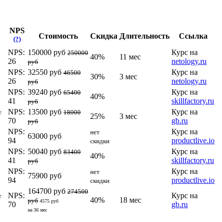
NPS
Стоимость
Скидка
Длительность
Ссылка
(?)
NPS:
150000 руб
Курс на
250000
40%
11 мес
26
netology.ru
руб
NPS:
32550 руб
Курс на
46500
30%
3 мес
26
netology.ru
руб
NPS:
39240 руб
Курс на
65400
40%
41
skillfactory.ru
руб
NPS:
13500 руб
Курс на
т
18000
25%
3 мес
70
gb.ru
руб
NPS:
Курс на
нет
63000 руб
94
productlive.io
скидки
NPS:
50040 руб
Курс на
83400
40%
41
skillfactory.ru
руб
NPS:
Курс на
нет
75900 руб
94
productlive.io
скидки
164700 руб
274500
NPS:
Курс на
т
40%
18 мес
руб
4575 руб
70
gb.ru
на 36 мес