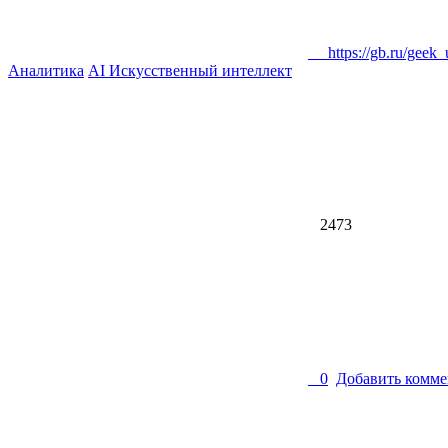
https://gb.ru/geek_un
Аналитика
AI Искусственный интеллект
2473
0
Добавить комме