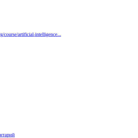
ourse/artificial-intelligence...
нтарий