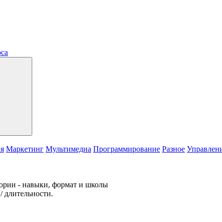
рса
ия
Маркетинг
Мультимедиа
Программирование
Разное
Управлен
гории - навыки, формат и школы
/ длительности.