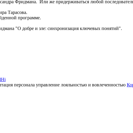
сандра Фридмана. Или же придерживаться любой последовательн
ира Тарасова.
йденной программе.
идмана "О добре и зле: синхронизация ключевых понятий".
lHi
тация персонала
управление лояльностью и вовлеченностью
Ко