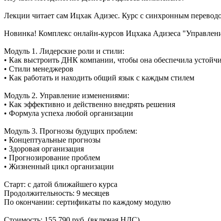
Лекции читает сам Ицхак Адизес. Курс с синхронным переводо
Новинка! Комплекс онлайн-курсов Ицхака Адизеса "Управление
Модуль 1. Лидерские роли и стили:
• Как выстроить ДНК компании, чтобы она обеспечила устойч
• Стили менеджеров
• Как работать и находить общий язык с каждым стилем
Модуль 2. Управление изменениями:
• Как эффективно и действенно внедрять решения
• Формула успеха любой организации
Модуль 3. Прогнозы будущих проблем:
• Концептуальные прогнозы
• Здоровая организация
• Прогнозирование проблем
• Жизненный цикл организации
Старт: с датой ближайшего курса
Продолжительность: 9 месяцев
По окончании: сертификаты по каждому модулю
Стоимость: 155 790 руб. (включая НДС)