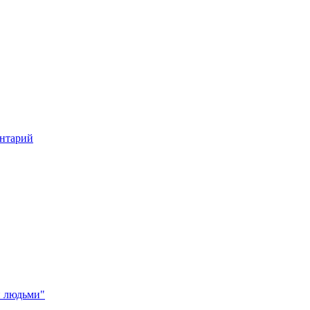
нтарий
и людьми"