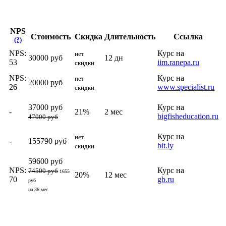
NPS
Стоимость
Скидка
Длительность
Ссылка
(?)
NPS:
Курс на
нет
30000 руб
12 дн
53
iim.ranepa.ru
скидки
NPS:
Курс на
нет
20000 руб
26
www.specialist.ru
скидки
37000 руб
Курс на
-
21%
2 мес
bigfisheducation.ru
47000 руб
Курс на
нет
-
155790 руб
bit.ly
скидки
59600 руб
NPS:
Курс на
74500 руб
1655
20%
12 мес
70
gb.ru
руб
на 36 мес