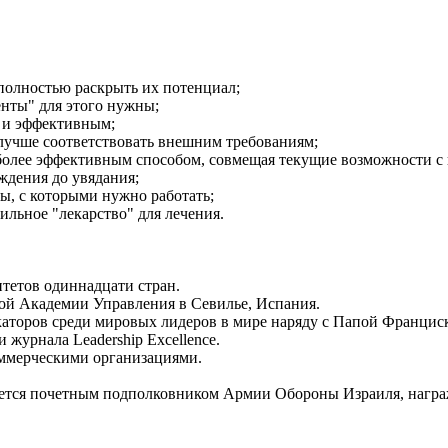
 полностью раскрыть их потенциал;
енты" для этого нужны;
м и эффективным;
 лучше соответствовать внешним требованиям;
иболее эффективным способом, совмещая текущие возможности с
ождения до увядания;
мы, с которыми нужно работать;
ильное "лекарство" для лечения.
итетов одиннадцати стран.
ой Академии Управления в Севилье, Испания.
каторов среди мировых лидеров в мире наряду с Папой Францис
 журнала Leadership Excellence.
коммерческими организациями.
ляется почетным подполковником Армии Обороны Израиля, нагр