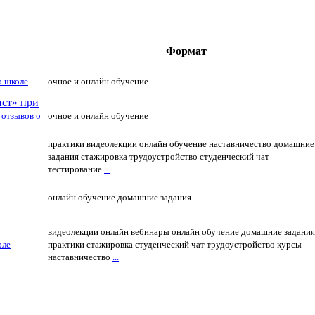
Формат
о школе
очное и онлайн обучение
ст» при
 отзывов о
очное и онлайн обучение
практики
видеолекции
онлайн обучение
наставничество
домашние
задания
стажировка
трудоустройство
студенческий чат
тестирование
...
онлайн обучение
домашние задания
видеолекции
онлайн вебинары
онлайн обучение
домашние задания
оле
практики
стажировка
студенческий чат
трудоустройство
курсы
наставничество
...