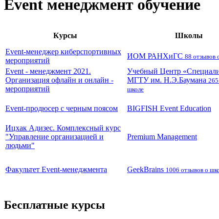
Event менеджмент обучение
Курсы
Школы
Event-менеджер киберспортивных
ИОМ РАНХиГС
88 отзывов 
мероприятий
Event - менеджмент 2021.
Учебный Центр «Специали
Организация офлайн и онлайн -
МГТУ им. Н.Э.Баумана
265
мероприятий
школе
Event-продюсер с черным поясом
BIGFISH Event Education
Ицхак Адизес. Комплексный курс
"Управление организацией и
Premium Management
людьми"
Факультет Event-менеджмента
GeekBrains
1006 отзывов о шк
Бесплатные курсы