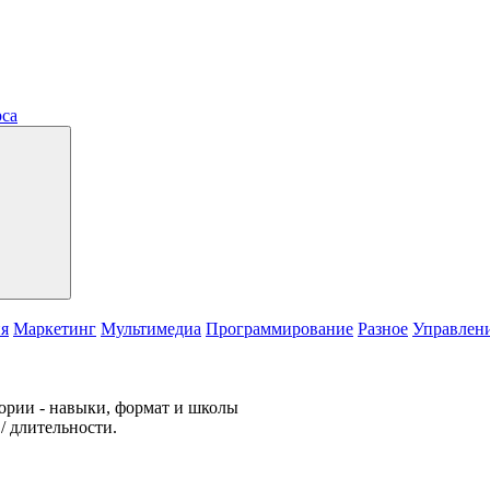
рса
ия
Маркетинг
Мультимедиа
Программирование
Разное
Управлен
гории - навыки, формат и школы
/ длительности.