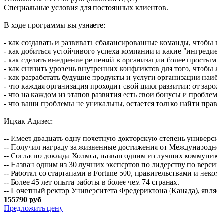
Специальные условия для постоянных клиентов.
В ходе программы вы узнаете:
- как создавать и развивать сбалансированные команды, чтобы
- как добиться устойчивого успеха компании и какие "ингреди
- как сделать внедрение решений в организации более просты
- как снизить уровень внутренних конфликтов для того, чтобы
- как разработать будущие продукты и услуги организации на
- что каждая организация проходит свой цикл развития: от зар
- что на каждом из этапов развития есть свои бонусы и пробле
- что ваши проблемы не уникальны, остается только найти прав
Ицхак Адизес:
-- Имеет двадцать одну почетную докторскую степень универс
-- Получил награду за жизненные достижения от Международн
-- Согласно доклада Холмса, назван одним из лучших коммуни
-- Назван одним из 30 лучших экспертов по лидерству по версии
-- Работал со стартапами в Fortune 500, правительствами и не
-- Более 45 лет опыта работы в более чем 74 странах.
-- Почетный ректор Университета Фредериктона (Канада), яв
155790 руб
Предложить цену