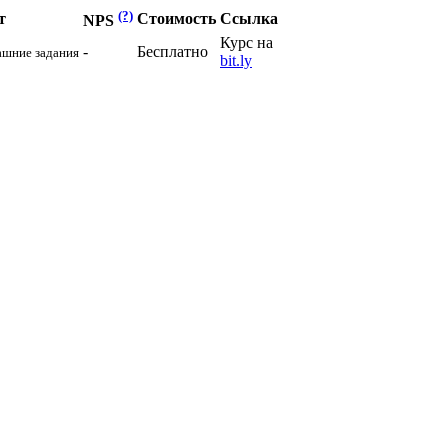
(?)
т
Стоимость
Ссылка
NPS
Курс на
-
Бесплатно
ашние задания
bit.ly